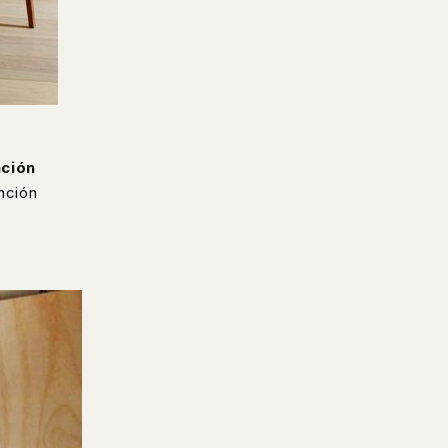
ción
nción