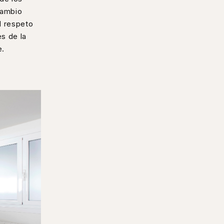
cambio
l respeto
s de la
e.