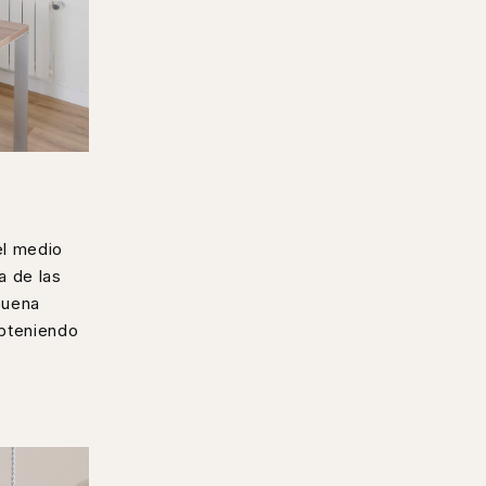
el medio
a de las
buena
obteniendo